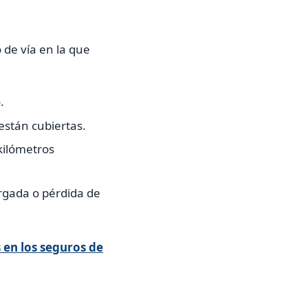
o de vía en la que
.
están cubiertas.
kilómetros
rgada o pérdida de
 en los seguros de