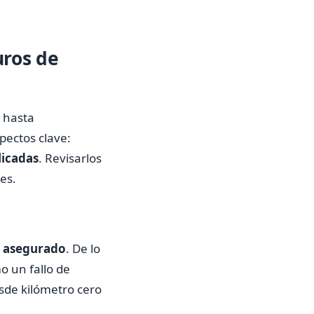
uros de
e hasta
pectos clave:
licadas
. Revisarlos
es.
l asegurado
. De lo
mo un fallo de
esde kilómetro cero