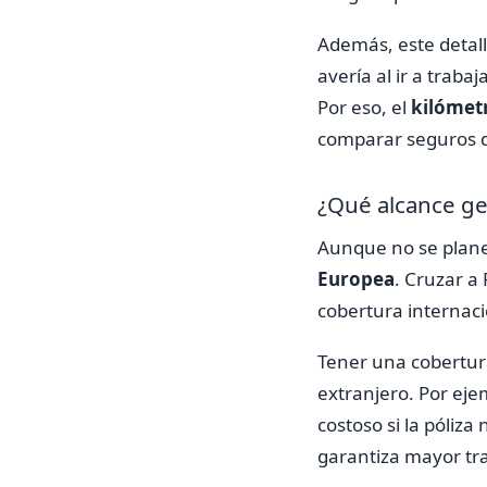
Además, este detall
avería al ir a traba
Por eso, el
kilómet
comparar seguros de
¿Qué alcance geo
Aunque no se planee
Europea
. Cruzar a
cobertura internaci
Tener una cobertura
extranjero. Por eje
costoso si la póliza
garantiza mayor tran