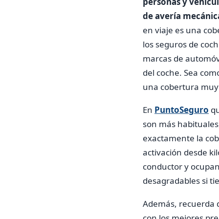
personas y vehícul
de avería mecánic
en viaje es una co
los seguros de coc
marcas de automóvi
del coche. Sea como 
una cobertura muy
En
PuntoSeguro
qu
son más habituales
exactamente la cob
activación desde kil
conductor y ocupan
desagradables si ti
Además, recuerda q
con los mejores pre