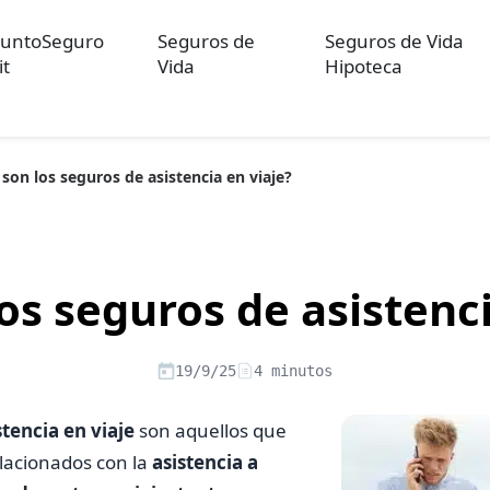
untoSeguro
Seguros de
Seguros de Vida
it
Vida
Hipoteca
son los seguros de asistencia en viaje?
ulos sobre Otros Seguros
Artículos sobre Seguros de Auto
Artícul
re Convenios Colectivos
Artículos sobre Educación Financiera
Artí
ón
os seguros de asistenci
19/9/25
4 minutos
tencia en viaje
son aquellos que
elacionados con la
asistencia a