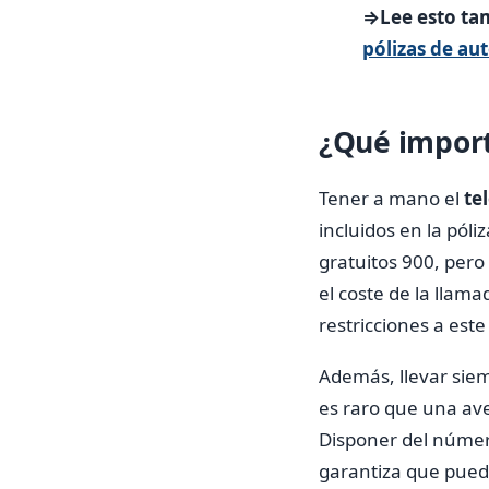
⇒Lee esto ta
pólizas de au
¿Qué importa
Tener a mano el
te
incluidos en la pól
gratuitos 900, pero
el coste de la llama
restricciones a est
Además, llevar sie
es raro que una ave
Disponer del númer
garantiza que pue