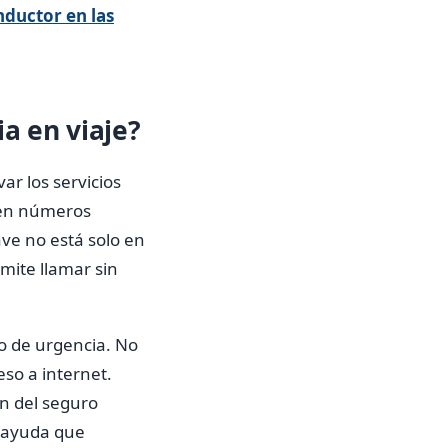
nductor en las
a en viaje?
ar los servicios
ecen números
ave no está solo en
rmite llamar sin
o de urgencia. No
so a internet.
n del seguro
a ayuda que