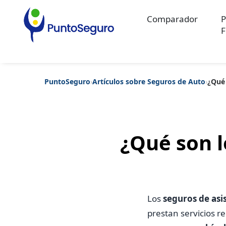
Comparador
P
F
PuntoSeguro
›
Artículos sobre Seguros de Auto
›
¿Qué 
Categorías populares
Artículos sobre Vida Sana
Artículos sobre Seguros de Vida
Artíc
Artículos sobre Seguros de Salud
Contenido extra
Artículos sob
Artículos sobre Seguros de Decesos
Artículos sobre la Jubilaci
¿Qué son l
Los
seguros de asis
prestan servicios r