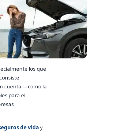
ecialmente los que
consiste
 en cuenta —como la
les para el
presas
eguros de vida
y