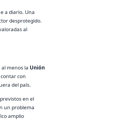
e a diario. Una
uctor desprotegido.
valoradas al
a al menos la
Unión
 contar con
uera del país.
previstos en el
 en un problema
fico amplio