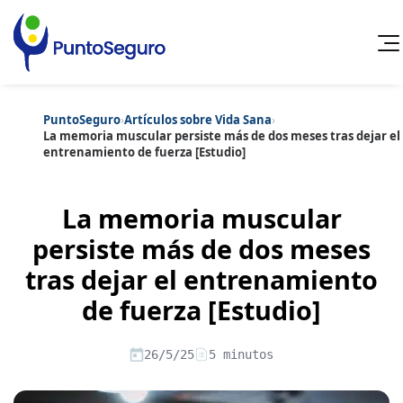
PuntoSeguro
›
Artículos sobre Vida Sana
›
Cancelar
La memoria muscular persiste más de dos meses tras dejar el
entrenamiento de fuerza [Estudio]
Categorías populares
Artículos sobre Vida Sana
Artículos sobre Seguros de Vida
La memoria muscular
Artículos sobre Otros Seguros
Artículos sobre Seguros de Auto
persiste más de dos meses
Artículos sobre Seguros de Hogar
tras dejar el entrenamiento
Artículos sobre Seguros de Salud
Contenido extra
Artículos sobre Convenios Colectivos
de fuerza [Estudio]
Artículos sobre Educación Financiera
Artículos sobre Seguros de Vida Hipoteca
Artículos sobre Seguros de Decesos
26/5/25
5 minutos
Artículos sobre la Jubilación