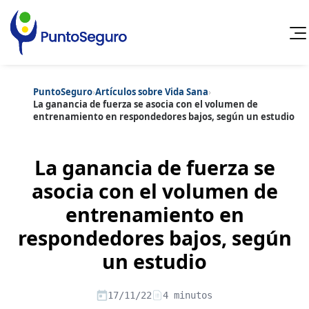
PuntoSeguro
›
Artículos sobre Vida Sana
›
Cancelar
La ganancia de fuerza se asocia con el volumen de
entrenamiento en respondedores bajos, según un estudio
Categorías populares
Artículos sobre Vida Sana
Artículos sobre Seguros de Vida
La ganancia de fuerza se
Artículos sobre Otros Seguros
Artículos sobre Seguros de Auto
asocia con el volumen de
Artículos sobre Seguros de Hogar
entrenamiento en
Artículos sobre Seguros de Salud
Contenido extra
Artículos sobre Convenios Colectivos
respondedores bajos, según
Artículos sobre Educación Financiera
Artículos sobre Seguros de Vida Hipoteca
un estudio
Artículos sobre Seguros de Decesos
Artículos sobre la Jubilación
17/11/22
4 minutos