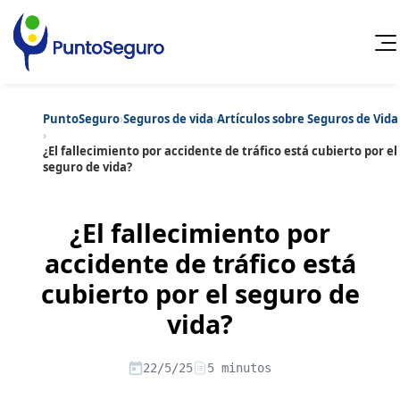
PuntoSeguro
›
Seguros de vida
›
Artículos sobre Seguros de Vida
Cancelar
›
¿El fallecimiento por accidente de tráfico está cubierto por el
seguro de vida?
Categorías populares
Artículos sobre Vida Sana
Artículos sobre Seguros de Vida
Artículos sobre Otros Seguros
¿El fallecimiento por
Artículos sobre Seguros de Auto
accidente de tráfico está
Artículos sobre Seguros de Hogar
Artículos sobre Seguros de Salud
Contenido extra
cubierto por el seguro de
Artículos sobre Convenios Colectivos
Artículos sobre Educación Financiera
vida?
Artículos sobre Seguros de Vida Hipoteca
Artículos sobre Seguros de Decesos
Artículos sobre la Jubilación
22/5/25
5 minutos