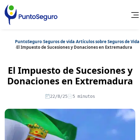
PuntoSeguro
›
Seguros de vida
›
Artículos sobre Seguros de Vida
Cancelar
›
El Impuesto de Sucesiones y Donaciones en Extremadura
Categorías populares
El Impuesto de Sucesiones y
Artículos sobre Vida Sana
Artículos sobre Seguros de Vida
Artículos sobre Otros Seguros
Donaciones en Extremadura
Artículos sobre Seguros de Auto
Artículos sobre Seguros de Hogar
Artículos sobre Seguros de Salud
Contenido extra
22/8/25
5 minutos
Artículos sobre Convenios Colectivos
Artículos sobre Educación Financiera
Artículos sobre Seguros de Vida Hipoteca
Artículos sobre Seguros de Decesos
Artículos sobre la Jubilación