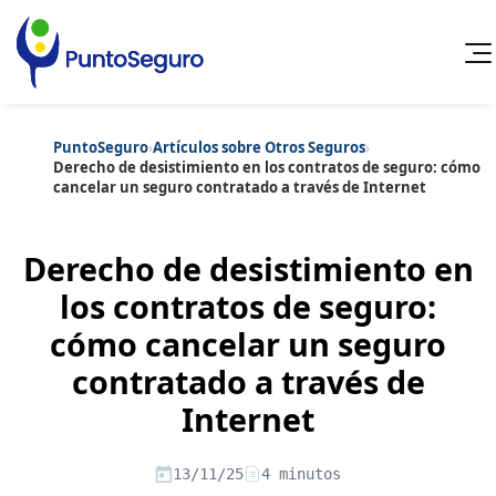
PuntoSeguro
›
Artículos sobre Otros Seguros
›
Cancelar
Derecho de desistimiento en los contratos de seguro: cómo
cancelar un seguro contratado a través de Internet
Categorías populares
Artículos sobre Vida Sana
Artículos sobre Seguros de Vida
Derecho de desistimiento en
Artículos sobre Otros Seguros
Artículos sobre Seguros de Auto
los contratos de seguro:
Artículos sobre Seguros de Hogar
cómo cancelar un seguro
Artículos sobre Seguros de Salud
Contenido extra
Artículos sobre Convenios Colectivos
contratado a través de
Artículos sobre Educación Financiera
Artículos sobre Seguros de Vida Hipoteca
Internet
Artículos sobre Seguros de Decesos
Artículos sobre la Jubilación
13/11/25
4 minutos