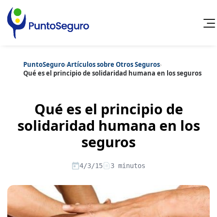
PuntoSeguro
›
Artículos sobre Otros Seguros
›
Cancelar
Qué es el principio de solidaridad humana en los seguros
Categorías populares
Qué es el principio de
Artículos sobre Vida Sana
Artículos sobre Seguros de Vida
Artículos sobre Otros Seguros
solidaridad humana en los
Artículos sobre Seguros de Auto
seguros
Artículos sobre Seguros de Hogar
Artículos sobre Seguros de Salud
Contenido extra
Artículos sobre Convenios Colectivos
4/3/15
3 minutos
Artículos sobre Educación Financiera
Artículos sobre Seguros de Vida Hipoteca
Artículos sobre Seguros de Decesos
Artículos sobre la Jubilación