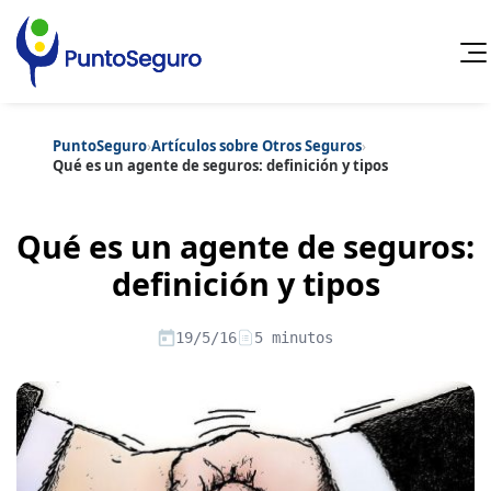
PuntoSeguro
›
Artículos sobre Otros Seguros
›
Cancelar
Qué es un agente de seguros: definición y tipos
Categorías populares
Qué es un agente de seguros:
Artículos sobre Vida Sana
Artículos sobre Seguros de Vida
Artículos sobre Otros Seguros
definición y tipos
Artículos sobre Seguros de Auto
Artículos sobre Seguros de Hogar
Artículos sobre Seguros de Salud
Contenido extra
19/5/16
5 minutos
Artículos sobre Convenios Colectivos
Artículos sobre Educación Financiera
Artículos sobre Seguros de Vida Hipoteca
Artículos sobre Seguros de Decesos
Artículos sobre la Jubilación