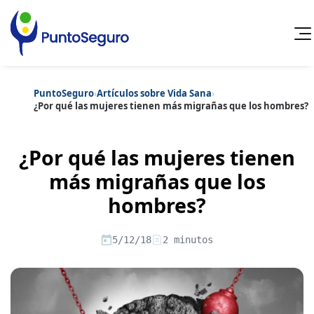
PuntoSeguro
›
Artículos sobre Vida Sana
›
Cancelar
¿Por qué las mujeres tienen más migrañas que los hombres?
Categorías populares
¿Por qué las mujeres tienen
Artículos sobre Vida Sana
Artículos sobre Seguros de Vida
Artículos sobre Otros Seguros
más migrañas que los
Artículos sobre Seguros de Auto
hombres?
Artículos sobre Seguros de Hogar
Artículos sobre Seguros de Salud
Contenido extra
Artículos sobre Convenios Colectivos
5/12/18
2 minutos
Artículos sobre Educación Financiera
Artículos sobre Seguros de Vida Hipoteca
Artículos sobre Seguros de Decesos
Artículos sobre la Jubilación