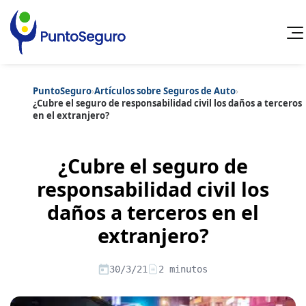
PuntoSeguro
›
Artículos sobre Seguros de Auto
›
Cancelar
¿Cubre el seguro de responsabilidad civil los daños a terceros
en el extranjero?
Categorías populares
Artículos sobre Vida Sana
Artículos sobre Seguros de Vida
¿Cubre el seguro de
Artículos sobre Otros Seguros
Artículos sobre Seguros de Auto
responsabilidad civil los
Artículos sobre Seguros de Hogar
daños a terceros en el
Artículos sobre Seguros de Salud
Contenido extra
Artículos sobre Convenios Colectivos
extranjero?
Artículos sobre Educación Financiera
Artículos sobre Seguros de Vida Hipoteca
Artículos sobre Seguros de Decesos
30/3/21
2 minutos
Artículos sobre la Jubilación