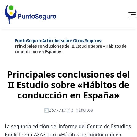
PuntoSeguro
›
Artículos sobre Otros Seguros
›
Cancelar
Principales conclusiones del II Estudio sobre «Hábitos de
conducción en España»
Categorías populares
Artículos sobre Vida Sana
Artículos sobre Seguros de Vida
Principales conclusiones del
Artículos sobre Otros Seguros
Artículos sobre Seguros de Auto
II Estudio sobre «Hábitos de
Artículos sobre Seguros de Hogar
conducción en España»
Artículos sobre Seguros de Salud
Contenido extra
Artículos sobre Convenios Colectivos
Artículos sobre Educación Financiera
25/7/17
3 minutos
Artículos sobre Seguros de Vida Hipoteca
Artículos sobre Seguros de Decesos
Artículos sobre la Jubilación
La segunda edición del informe del Centro de Estudios
Ponle Freno-AXA sobre «Hábitos de conducción en