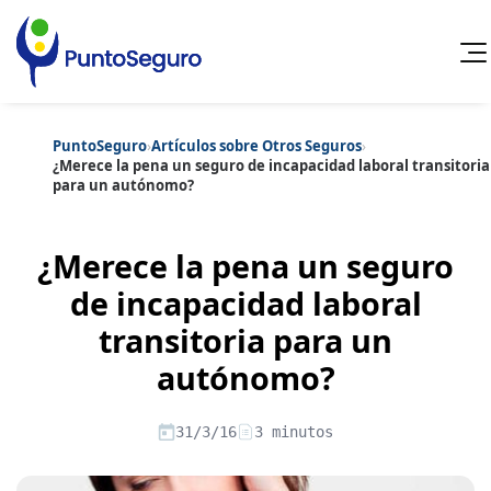
PuntoSeguro
›
Artículos sobre Otros Seguros
›
Cancelar
¿Merece la pena un seguro de incapacidad laboral transitoria
para un autónomo?
Categorías populares
Artículos sobre Vida Sana
Artículos sobre Seguros de Vida
¿Merece la pena un seguro
Artículos sobre Otros Seguros
Artículos sobre Seguros de Auto
de incapacidad laboral
Artículos sobre Seguros de Hogar
transitoria para un
Artículos sobre Seguros de Salud
Contenido extra
Artículos sobre Convenios Colectivos
autónomo?
Artículos sobre Educación Financiera
Artículos sobre Seguros de Vida Hipoteca
Artículos sobre Seguros de Decesos
31/3/16
3 minutos
Artículos sobre la Jubilación