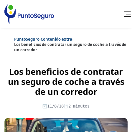
PuntoSeguro
›
Contenido extra
›
Cancelar
Los beneficios de contratar un seguro de coche a través de
un corredor
Categorías populares
Artículos sobre Vida Sana
Artículos sobre Seguros de Vida
Los beneficios de contratar
Artículos sobre Otros Seguros
Artículos sobre Seguros de Auto
un seguro de coche a través
Artículos sobre Seguros de Hogar
de un corredor
Artículos sobre Seguros de Salud
Contenido extra
Artículos sobre Convenios Colectivos
Artículos sobre Educación Financiera
11/8/18
2 minutos
Artículos sobre Seguros de Vida Hipoteca
Artículos sobre Seguros de Decesos
Artículos sobre la Jubilación