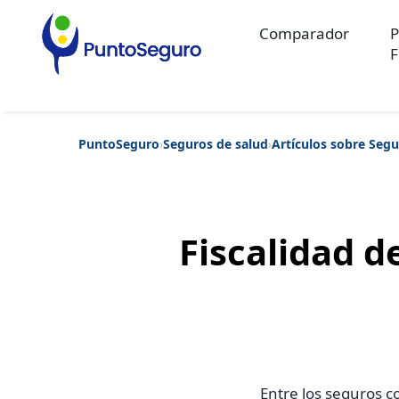
Comparador
P
F
PuntoSeguro
›
Seguros de salud
›
Artículos sobre Segu
Categorías populares
Artículos sobre Vida Sana
Artículos sobre Seguros de Vida
Artíc
Artículos sobre Seguros de Salud
Contenido extra
Artículos sob
Artículos sobre Seguros de Decesos
Artículos sobre la Jubilaci
Fiscalidad d
Entre los seguros c