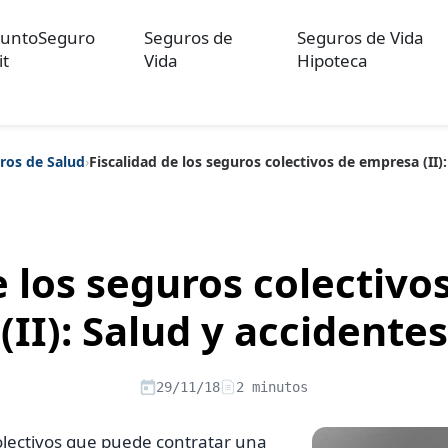
untoSeguro
Seguros de
Seguros de Vida
it
Vida
Hipoteca
ros de Salud
›
Fiscalidad de los seguros colectivos de empresa (II)
ulos sobre Otros Seguros
Artículos sobre Seguros de Auto
Artícul
re Convenios Colectivos
Artículos sobre Educación Financiera
Artí
ón
e los seguros colectiv
(II): Salud y accidentes
29/11/18
2 minutos
olectivos que puede contratar una