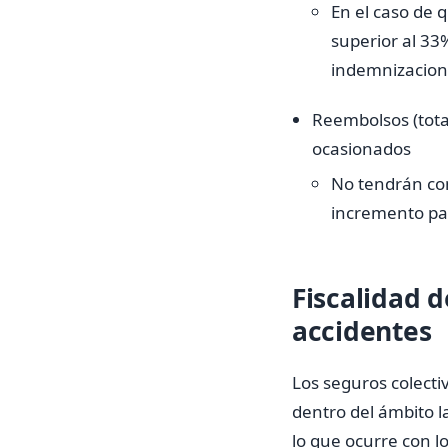
En el caso de 
superior al 33%
indemnizacione
Reembolsos (total
ocasionados
No tendrán con
incremento pa
Fiscalidad 
accidentes
Los seguros colecti
dentro del ámbito l
lo que ocurre con l