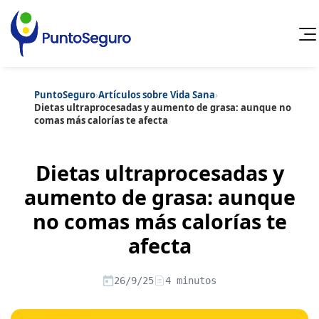
PuntoSeguro
›
Artículos sobre Vida Sana
›
Cancelar
Dietas ultraprocesadas y aumento de grasa: aunque no
comas más calorías te afecta
Categorías populares
Artículos sobre Vida Sana
Artículos sobre Seguros de Vida
Dietas ultraprocesadas y
Artículos sobre Otros Seguros
Artículos sobre Seguros de Auto
aumento de grasa: aunque
Artículos sobre Seguros de Hogar
no comas más calorías te
Artículos sobre Seguros de Salud
Contenido extra
Artículos sobre Convenios Colectivos
afecta
Artículos sobre Educación Financiera
Artículos sobre Seguros de Vida Hipoteca
Artículos sobre Seguros de Decesos
26/9/25
4 minutos
Artículos sobre la Jubilación