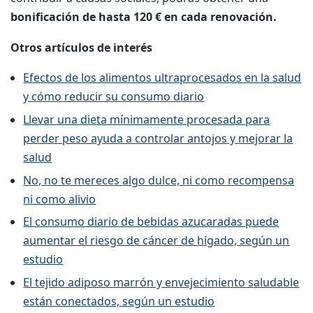
bonificación de hasta 120 € en cada renovación.
Otros artículos de interés
Efectos de los alimentos ultraprocesados en la salud
y cómo reducir su consumo diario
Llevar una dieta mínimamente procesada para
perder peso ayuda a controlar antojos y mejorar la
salud
No, no te mereces algo dulce, ni como recompensa
ni como alivio
El consumo diario de bebidas azucaradas puede
aumentar el riesgo de cáncer de hígado, según un
estudio
El tejido adiposo marrón y envejecimiento saludable
están conectados, según un estudio