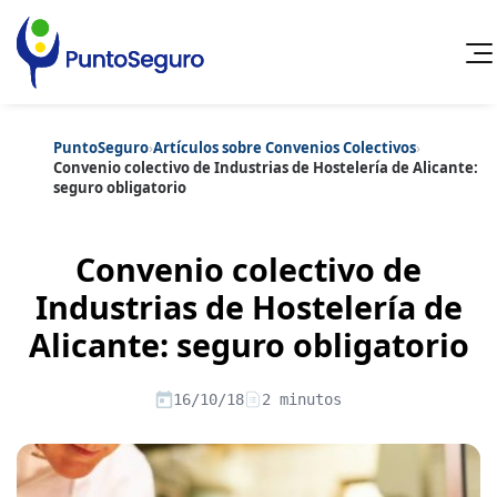
PuntoSeguro
›
Artículos sobre Convenios Colectivos
›
Cancelar
Convenio colectivo de Industrias de Hostelería de Alicante:
seguro obligatorio
Categorías populares
Artículos sobre Vida Sana
Artículos sobre Seguros de Vida
Convenio colectivo de
Artículos sobre Otros Seguros
Artículos sobre Seguros de Auto
Industrias de Hostelería de
Artículos sobre Seguros de Hogar
Alicante: seguro obligatorio
Artículos sobre Seguros de Salud
Contenido extra
Artículos sobre Convenios Colectivos
Artículos sobre Educación Financiera
16/10/18
2 minutos
Artículos sobre Seguros de Vida Hipoteca
Artículos sobre Seguros de Decesos
Artículos sobre la Jubilación