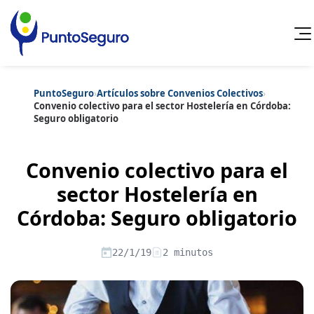
PuntoSeguro
›
Artículos sobre Convenios Colectivos
›
Cancelar
Convenio colectivo para el sector Hostelería en Córdoba:
Seguro obligatorio
Categorías populares
Artículos sobre Vida Sana
Artículos sobre Seguros de Vida
Convenio colectivo para el
Artículos sobre Otros Seguros
Artículos sobre Seguros de Auto
sector Hostelería en
Artículos sobre Seguros de Hogar
Córdoba: Seguro obligatorio
Artículos sobre Seguros de Salud
Contenido extra
Artículos sobre Convenios Colectivos
Artículos sobre Educación Financiera
22/1/19
2 minutos
Artículos sobre Seguros de Vida Hipoteca
Artículos sobre Seguros de Decesos
Artículos sobre la Jubilación