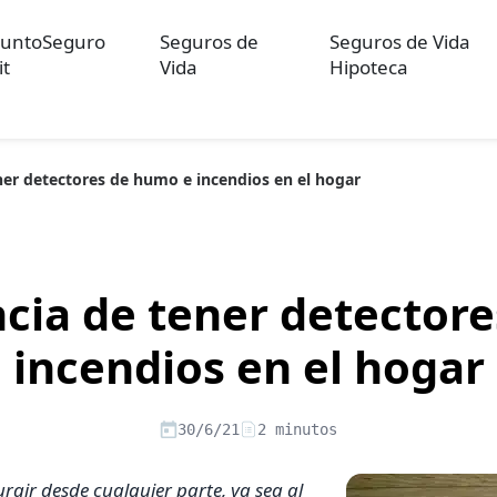
untoSeguro
Seguros de
Seguros de Vida
it
Vida
Hipoteca
ner detectores de humo e incendios en el hogar
ulos sobre Otros Seguros
Artículos sobre Seguros de Auto
Artícul
re Convenios Colectivos
Artículos sobre Educación Financiera
Artí
ón
cia de tener detector
incendios en el hogar
30/6/21
2 minutos
rgir desde cualquier parte, ya sea al