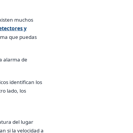
 existen muchos
etectores y
orma que puedas
la alarma de
cos identifican los
ro lado, los
tura del lugar
n si la velocidad a