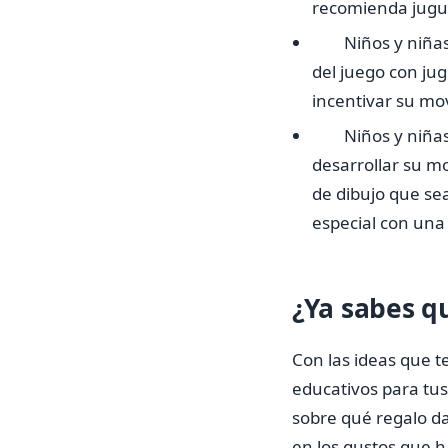
recomienda jugue
Niños y niñas
del juego con ju
incentivar su mo
Niños y niña
desarrollar su mo
de dibujo que se
especial con una 
¿Ya sabes q
Con las ideas que t
educativos para tus
sobre qué regalo d
en los gustos que h