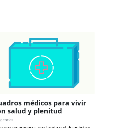
uadros médicos para vivir
on salud y plenitud
gencias
e una emergencia, una lesión o el diagnóstico