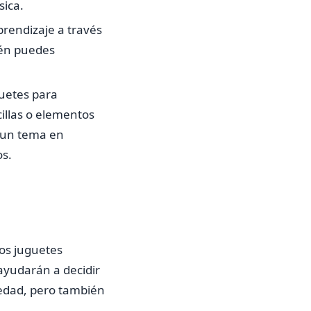
ica.
prendizaje a través
ién puedes
guetes para
cillas o elementos
 un tema en
os.
ios juguetes
ayudarán a decidir
 edad, pero también