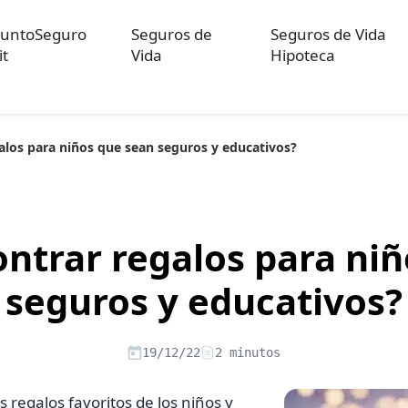
untoSeguro
Seguros de
Seguros de Vida
it
Vida
Hipoteca
los para niños que sean seguros y educativos?
ulos sobre Otros Seguros
Artículos sobre Seguros de Auto
Artícul
re Convenios Colectivos
Artículos sobre Educación Financiera
Artí
ón
ntrar regalos para niñ
seguros y educativos?
19/12/22
2 minutos
s regalos favoritos de los niños y