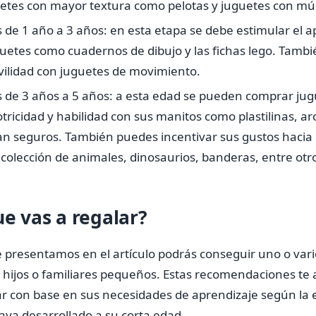
tes con mayor textura como pelotas y juguetes con mús
 de 1 año a 3 años: en esta etapa se debe estimular el a
guetes como cuadernos de dibujo y las fichas lego. Tamb
vilidad con juguetes de movimiento.
s de 3 años a 5 años: a esta edad se pueden comprar ju
tricidad y habilidad con sus manitos como plastilinas, ar
an seguros. También puedes incentivar sus gustos hacia
colección de animales, dinosaurios, banderas, entre otr
ue vas a regalar?
e presentamos en el artículo podrás conseguir uno o var
 hijos o familiares pequeños. Estas recomendaciones te 
ar con base en sus necesidades de aprendizaje según la
aya desarrollado a su corta edad.