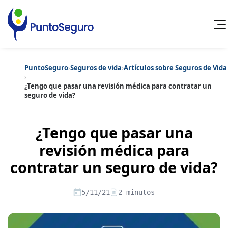
PuntoSeguro
›
Seguros de vida
›
Artículos sobre Seguros de Vida
Cancelar
›
¿Tengo que pasar una revisión médica para contratar un
seguro de vida?
Categorías populares
Artículos sobre Vida Sana
Artículos sobre Seguros de Vida
Artículos sobre Otros Seguros
¿Tengo que pasar una
Artículos sobre Seguros de Auto
revisión médica para
Artículos sobre Seguros de Hogar
Artículos sobre Seguros de Salud
Contenido extra
contratar un seguro de vida?
Artículos sobre Convenios Colectivos
Artículos sobre Educación Financiera
Artículos sobre Seguros de Vida Hipoteca
5/11/21
2 minutos
Artículos sobre Seguros de Decesos
Artículos sobre la Jubilación