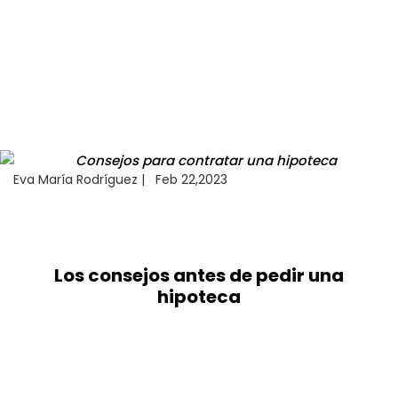
AXA by PuntoSeguro
Guía de seguros de salud
Preguntas frecuentes
Puntoseguro Fit
Eva María Rodríguez
|
Feb 22,2023
Los consejos antes de pedir una
hipoteca