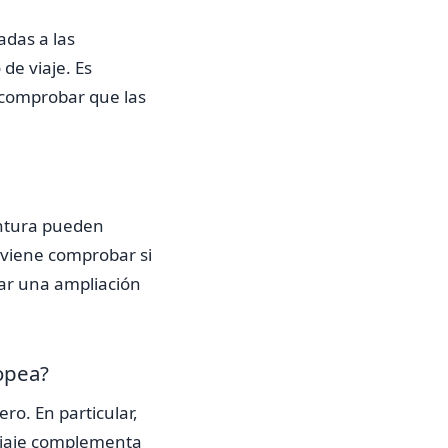
adas a las
de viaje. Es
y comprobar que las
entura pueden
onviene comprobar si
atar una ampliación
ropea?
ro. En particular,
 viaje complementa