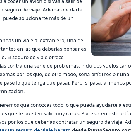
 a coger un avión o si vas a salir de
un seguro de viaje. Además de darte
, puede solucionarte más de un
aneas un viaje al extranjero, una de
tantes en las que deberías pensar es
e. El seguro de viaje ofrece
ías contra una serie de problemas, incluidos vuelos canc
blemas por los que, de otro modo, sería difícil recibir u
e pase lo que tenga que pasar. Pero, si pasa, al menos 
emnización.
eremos que conozcas todo lo que pueda ayudarte a esta
es que te pueden salir muy caros. Por eso, en este artí
ivos por los que deberías contratar un seguro de viaje. A
tar un seguro de viaje barato
desde PuntoSeguro.co