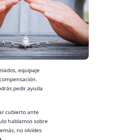
elados, equipaje
na compensación.
podrás pedir ayuda
r cubierto ante
culo hablamos sobre
demás, no olvides
m.