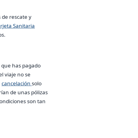
 de rescate y
rjeta Sanitaria
os.
lo que has pagado
l viaje no se
e
cancelación
solo
rían de unas pólizas
condiciones son tan