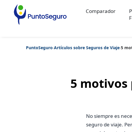
Comparador
P
F
PuntoSeguro
›
Artículos sobre Seguros de Viaje
›
5 mot
Categorías populares
Artículos sobre Vida Sana
Artículos sobre Seguros de Vida
Artíc
Artículos sobre Seguros de Salud
Contenido extra
Artículos sob
Artículos sobre Seguros de Decesos
Artículos sobre la Jubilaci
5 motivos 
No siempre es neces
seguro de viaje. Per