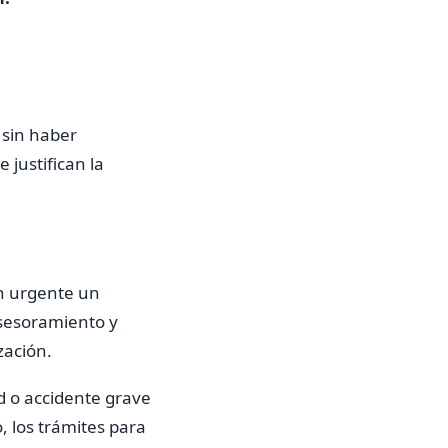
 sin haber
justifican la
ón urgente un
asesoramiento y
zación.
d o accidente grave
, los trámites para