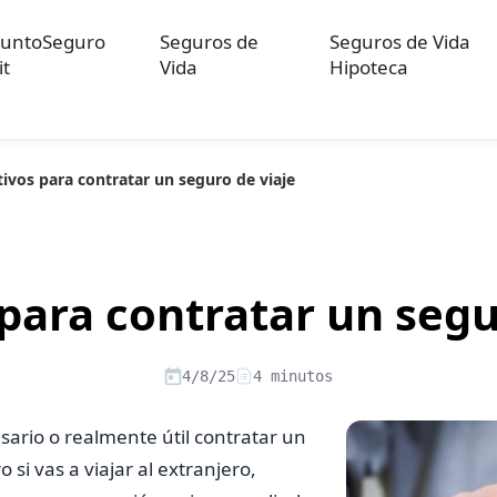
untoSeguro
Seguros de
Seguros de Vida
it
Vida
Hipoteca
ivos para contratar un seguro de viaje
ulos sobre Otros Seguros
Artículos sobre Seguros de Auto
Artícul
re Convenios Colectivos
Artículos sobre Educación Financiera
Artí
ón
para contratar un segu
4/8/25
4 minutos
ario o realmente útil contratar un
o si vas a viajar al extranjero,